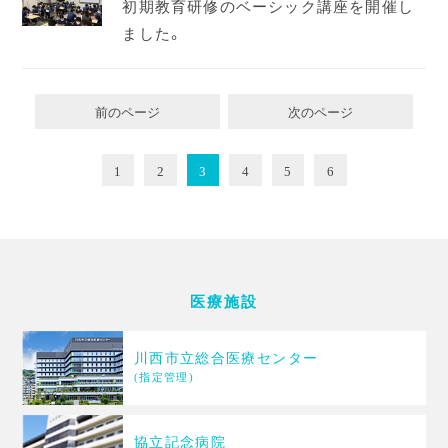
初期教育研修のベーシック講座を開催し
ました。
前のページ
次のページ
1
2
3
4
5
6
医療施設
川西市立総合医療センター
(指定管理)
協立記念病院