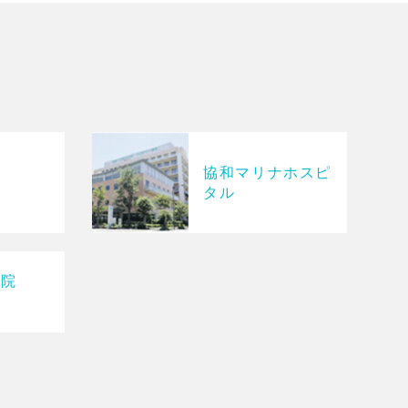
協和マリナホスピ
院
タル
病院