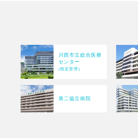
川西市立総合医療
センター
(指定管理)
第二協立病院