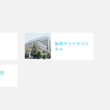
協和マリナホスピ
院
タル
病院