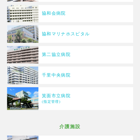
協和会病院
協和マリナホスピタル
第二協立病院
千里中央病院
箕面市立病院
(指定管理)
介護施設