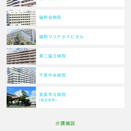
協和会病院
協和マリナホスピタル
第二協立病院
千里中央病院
箕面市立病院
(指定管理)
介護施設