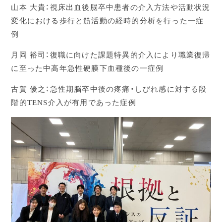
山本 大貴：視床出血後脳卒中患者の介入方法や活動状況
変化における歩行と筋活動の経時的分析を行った一症
例
月岡 裕司：復職に向けた課題特異的介入により職業復帰
に至った中高年急性硬膜下血種後の一症例
古賀 優之：急性期脳卒中後の疼痛・しびれ感に対する段
階的TENS介入が有用であった症例