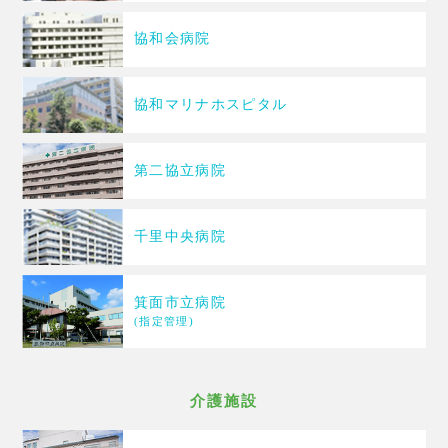
協和会病院
協和マリナホスピタル
第二協立病院
千里中央病院
箕面市立病院
(指定管理)
介護施設